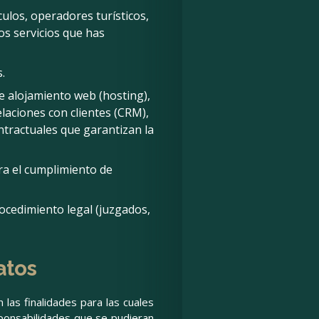
culos, operadores turísticos,
os servicios que has
.
 alojamiento web (hosting),
laciones con clientes (CRM),
tractuales que garantizan la
ra el cumplimiento de
rocedimiento legal (juzgados,
atos
as finalidades para las cuales
sponsabilidades que se pudieran