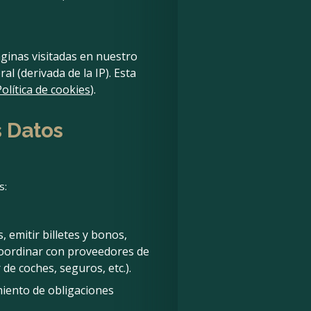
áginas visitadas en nuestro
l (derivada de la IP). Esta
Política de cookies
).
s Datos
s:
, emitir billetes y bonos,
coordinar con proveedores de
 de coches, seguros, etc.).
miento de obligaciones