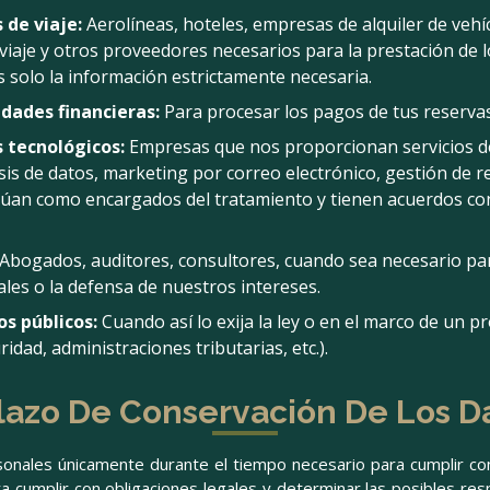
 de viaje:
Aerolíneas, hoteles, empresas de alquiler de vehí
iaje y otros proveedores necesarios para la prestación de l
solo la información estrictamente necesaria.
dades financieras:
Para procesar los pagos de tus reservas
 tecnológicos:
Empresas que nos proporcionan servicios de
is de datos, marketing por correo electrónico, gestión de re
túan como encargados del tratamiento y tienen acuerdos con
Abogados, auditores, consultores, cuando sea necesario pa
les o la defensa de nuestros intereses.
s públicos:
Cuando así lo exija la ley o en el marco de un p
idad, administraciones tributarias, etc.).
Plazo De Conservación De Los D
nales únicamente durante el tiempo necesario para cumplir con l
a cumplir con obligaciones legales y determinar las posibles re